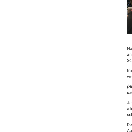
Na
an
Sc
Ku
we
(A
di
Je
al
sc
De
Au