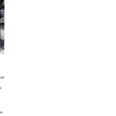
hat
s
en