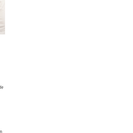
de
em