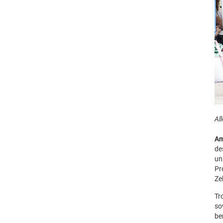
Al
Am
de
un
Pr
Ze
Tr
so
be