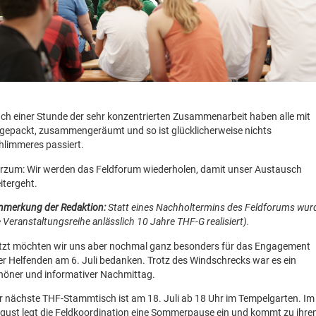
ch einer Stunde der sehr konzentrierten Zusammenarbeit haben alle mit
gepackt, zusammengeräumt und so ist glücklicherweise nichts
hlimmeres passiert.
rzum: Wir werden das Feldforum wiederholen, damit unser Austausch
itergeht.
nmerkung der Redaktion:
Statt eines Nachholtermins des Feldforums wur
e Veranstaltungsreihe anlässlich 10 Jahre THF-G realisiert).
tzt möchten wir uns aber nochmal ganz besonders für das Engagement
ler Helfenden am 6. Juli bedanken. Trotz des Windschrecks war es ein
höner und informativer Nachmittag.
r nächste THF-Stammtisch ist am 18. Juli ab 18 Uhr im Tempelgarten. Im
gust legt die Feldkoordination eine Sommerpause ein und kommt zu ihr