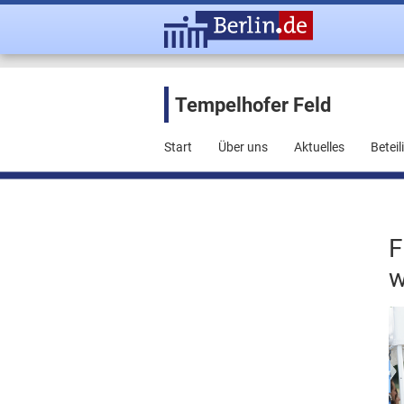
Tempelhofer Feld
Start
Über uns
Aktuelles
Betei
F
w