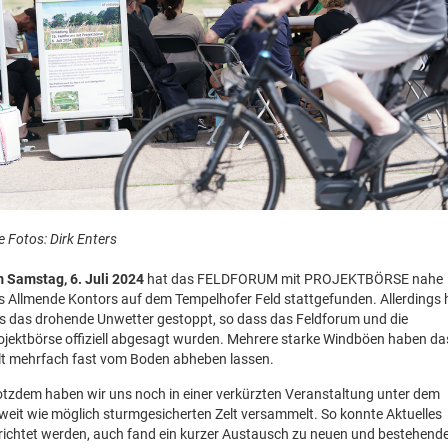
le Fotos: Dirk Enters
 Samstag, 6. Juli 2024
hat das FELDFORUM mit PROJEKTBÖRSE nahe
s Allmende Kontors auf dem Tempelhofer Feld stattgefunden. Allerdings 
s das drohende Unwetter gestoppt, so dass das Feldforum und die
ojektbörse offiziell abgesagt wurden. Mehrere starke Windböen haben da
lt mehrfach fast vom Boden abheben lassen.
otzdem haben wir uns noch in einer verkürzten Veranstaltung unter dem
weit wie möglich sturmgesicherten Zelt versammelt. So konnte Aktuelles
richtet werden, auch fand ein kurzer Austausch zu neuen und bestehend