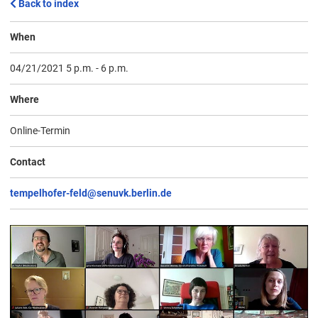
Back to index
When
04/21/2021 5 p.m.
-
6 p.m.
Where
Online-Termin
Contact
tempelhofer-feld@senuvk.berlin.de