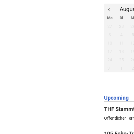
Mo
Di
M
27
28
2
3
4
10
11
1
17
18
1
24
25
2
31
1
Upcoming
THF Stammt
Öffentlicher Ter
105.Feko-Tr