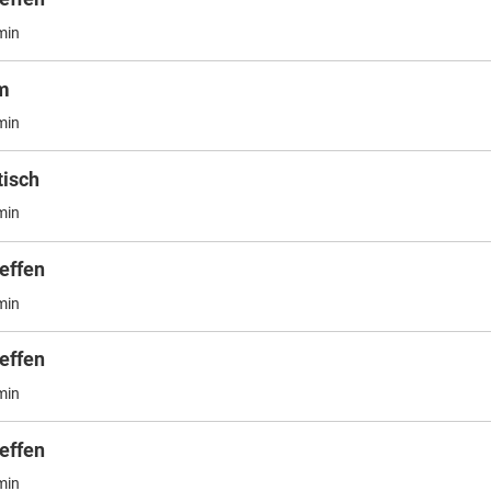
min
m
min
isch
min
effen
min
effen
min
effen
min