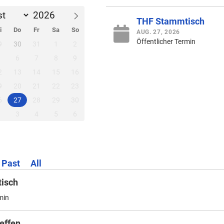
THF Stammtisch
i
Do
Fr
Sa
So
AUG. 27, 2026
Öffentlicher Termin
9
30
31
1
2
5
6
7
8
9
2
13
14
15
16
9
20
21
22
23
6
27
28
29
30
2
3
4
5
6
Past
All
isch
min
effen