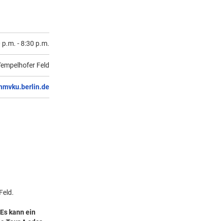
 p.m.
-
8:30 p.m.
Tempelhofer Feld
nmvku.berlin.de
Feld.
 Es kann ein