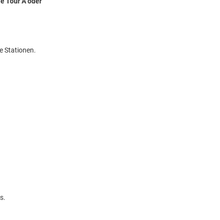
ie Tour A oder
e Stationen.
s.