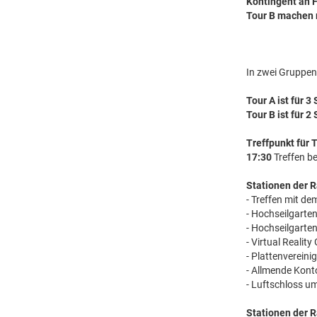
Kontingent an F
Tour B machen
In zwei Gruppen
Tour A ist für 
Tour B ist für 2
Treffpunkt für 
17:30
Treffen be
Stationen der R
- Treffen mit 
- Hochseilgarte
- Hochseilgarte
- Virtual Realit
- Plattenvereini
- Allmende Kont
- Luftschloss um
Stationen der R