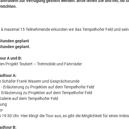
ahrrädern zur Verfügung gestellt werden. Bitte teilen Sie uns mit, ob S
 möchten.
 à maximal 15 Teilnehmende erkunden wir das Tempelhofer Feld und sein
3 Stunden geplant
 Stunden geplant.
Tour A und B:
im Projekt Teubert – Tretmobile und Fahrräder
adtour A:
dem Schäfer Frank Wasem und Gesprächsrunde
n - Erläuterung zu Projekten auf dem Tempelhofer Feld
n Erläuterung zu Projekten auf dem Tempelhofer Feld
y Galerie auf dem Tempelhofer Feld
gung
or
 19:30 Uhr. Hier klingt die Tour aus, es gibt die Möglichkeit für einen Imbis
adtour B: